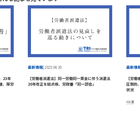
最新情報
| 2025.06.30
最新情
、23年
【労働者派遣法】同一労働同一賃金に伴う派遣法
【労働
増、厚労
20年改正を総点検、労政審「同一部会」
圧倒的
状況
派遣