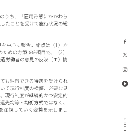
」のうち、「雇用形態にかかわら
過したことを受けて施行状況の総
見を中心に報告。論点は（1）均
めの方策 ――の3項目で、（3）
派遣労働者の意見の反映（エ）情
しても納得できる待遇を受けられ
置いて現行制度の検証、必要な見
る。現行制度が継続的かつ安定的
派遣先均等・均衡方式ではなく、
を注視していく姿勢を示しまし
F
O
L
L