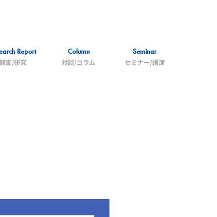
earch Report
Column
Seminar
調査/研究
対談/コラム
セミナー/講演