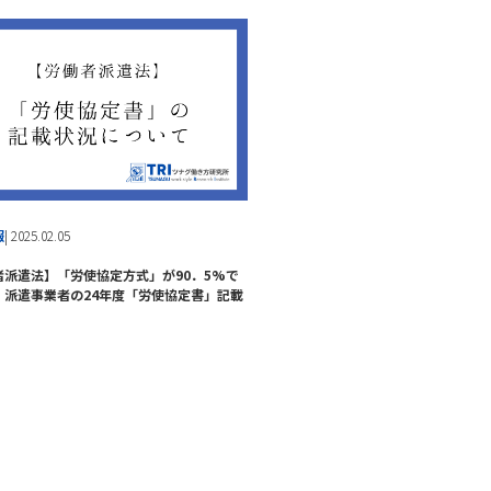
報
| 2025.02.05
者派遣法】「労使協定方式」が90．5%で
、派遣事業者の24年度「労使協定書」記載