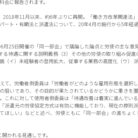
科会に報告されます。
、2018年11月以来、約6年ぶりに再開。「働き方改革関連法
パート・有期法と派遣法について、20年4月の施行から5年経
6月25日開催の「同一部会」で議論した論点と労使の主な意
る待遇に関する説明義務（3）その他の労使の取り組み促進のた
価（イ）未経験者の登用拡大、従事する業務の高度化（ウ） 
えて、労働者側委員は「労働者がどのような雇用形態を選択
の狙いであり、その目的が果たされているかどうかに重きを
。これに対して使用者側委員は「待遇改善は着実に進んでい
「派遣元の労使協定方式は有効に機能しており、現在の原則
めてほしい」などと述べ、労使ともに「同一部会」の進ちょく
に開かれる見通しです。