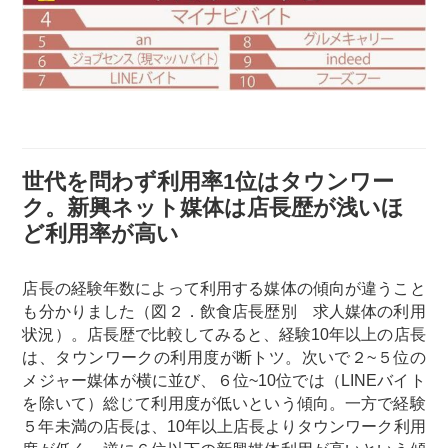
世代を問わず利用率1位はタウンワー
ク。新興ネット媒体は店長歴が浅いほ
ど利用率が高い
店長の経験年数によって利用する媒体の傾向が違うこと
も分かりました（図２．飲食店長歴別 求人媒体の利用
状況）。店長歴で比較してみると、経験10年以上の店長
は、タウンワークの利用度が断トツ。次いで２~５位の
メジャー媒体が横に並び、６位~10位では（LINEバイト
を除いて）総じて利用度が低いという傾向。一方で経験
５年未満の店長は、10年以上店長よりタウンワーク利用