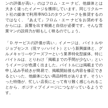
ンの評価が高い」のはフロム・エー ナビ。他媒体とは
大きく違ったイメージを獲得しています。同じリクルー
ト社の媒体で利用率NO.1のタウンワークを推奨するの
ではなく、『あえて』フロム・エー ナビをお奨めする
からには、反響を出す根拠と自信が必要です。そんな営
業マンの説得力が頼もしく映るのでしょう。
「Ｄ.サービスの評価が高い」イメージは、バイトルや
ジョブセンス（現マッハバイト）という新興媒体と、グ
ルメキャリ―やフーズフーという業界特化型媒体。特に
バイトルは、とりわけ「掲載までの手間が少ない」とい
うイメージが色濃く出ました。バイトルには掲載までの
申し込み手続きが簡易で、掲載開始後も内容を修正でき
るといった、他媒体にない商品特性があります。そうい
った特徴が、忙しい店長にとって有り難く感じられるこ
とから、ポジティブイメージにつながっているようで
す。