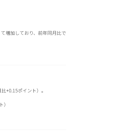
続して増加しており、前年同月比で
比+0.15ポイント）。
ント）