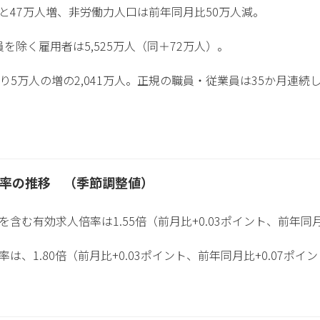
と47万人増、非労働力人口は前年同月比50万人減。
員を除く雇用者は5,525万人（同＋72万人）。
5万人の増の2,041万人。正規の職員・従業員は35か月連
倍率の推移 （季節調整値）
む有効求人倍率は1.55倍（前月比+0.03ポイント、前年同月
、1.80倍（前月比+0.03ポイント、前年同月比+0.07ポイ