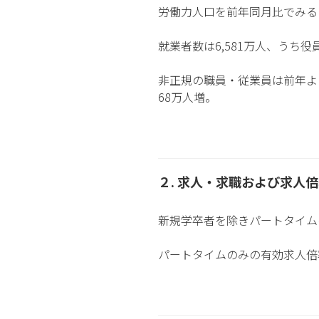
労働力人口を前年同月比でみる
就業者数は6,581万人、うち役
非正規の職員・従業員は前年より
68万人増。
２. 求人・求職および求人
新規学卒者を除きパートタイムを含
パートタイムのみの有効求人倍率は