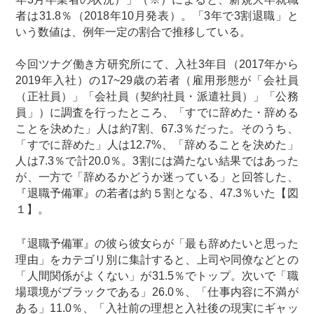
者は31.8％（2018年10月発表）。「3年で3割退職」と
いう数値は、例年一定の割合で推移している。
今回ツナグ働き方研究所にて、入社3年目（2017年から
2019年入社）の17~29歳の若者（雇用形態が「会社員
（正社員）」「会社員（契約社員・派遣社員）」「公務
員」）に調査を行ったところ、「すでに辞めた・辞める
ことを決めた」人は約7割、67.3％だった。そのうち、
「すでに辞めた」人は12.7%、「辞めることを決めた」
人は7.3％で計20.0％。3割には満たない結果ではあった
が、一方で「辞めるかどうか迷っている」と回答した、
『退職予備軍』の若者は約５割となる、47.3％いた【図
１】。
『退職予備軍』の彼ら彼女らが「最も辞めたいと思った
理由」をカテゴリ別に集計すると、上司や同僚などとの
「人間関係がよくない」が31.5％でトップ。次いで「職
場環境がブラックである」26.0％、「仕事内容に不満が
ある」11.0％、「入社前の理想と入社後の現実にギャッ