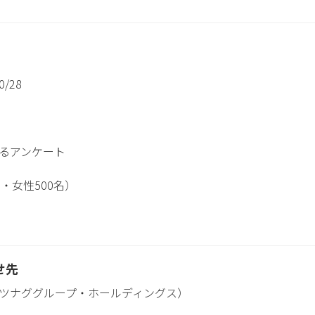
0/28
るアンケート
名・女性500名）
せ先
ツナググループ・ホールディングス）