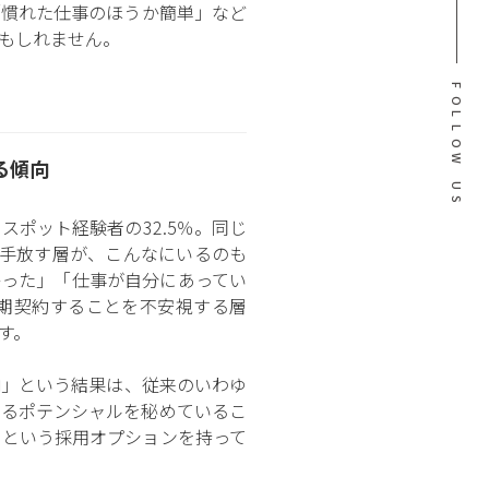
「慣れた仕事のほうか簡単」など
もしれません。
F
O
L
L
O
W
る傾向
U
S
ポット経験者の32.5％。同じ
を手放す層が、こんなにいるのも
かった」「仕事が自分にあってい
期契約することを不安視する層
す。
向」という結果は、従来のいわゆ
うるポテンシャルを秘めているこ
」という採用オプションを持って