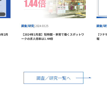
調査/研究
| 2024.03.25
調査/研
【2024年1月度】短時間・単発で働くスポットワ
【ツナケ
6年2月
ークの求人倍率は1.44倍
報
調査／研究一覧へ