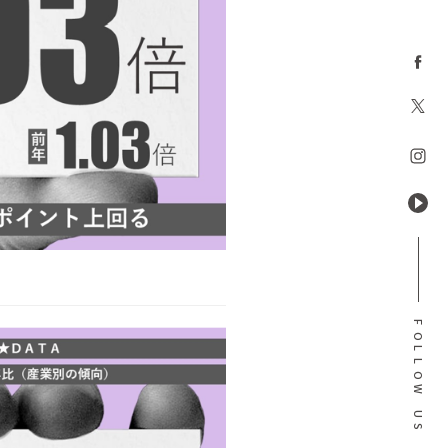
F
O
L
L
O
W
U
S