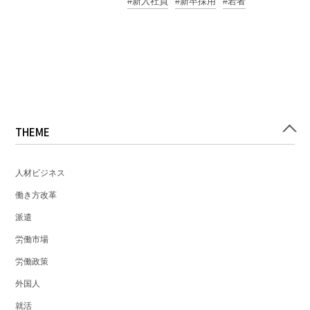
新入社員
新卒採用
若者
THEME
人材ビジネス
働き方改革
派遣
労働市場
労働政策
外国人
就活