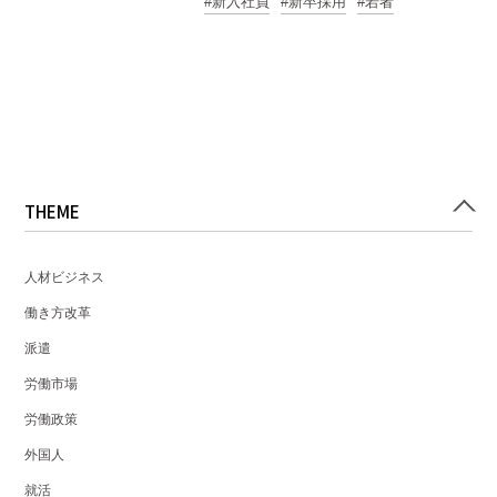
新入社員
新卒採用
若者
THEME
人材ビジネス
働き方改革
派遣
労働市場
労働政策
外国人
就活