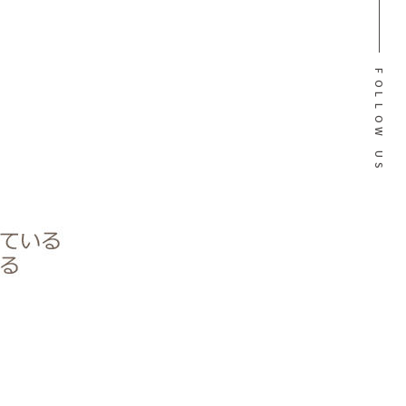
F
O
L
L
O
W
U
S