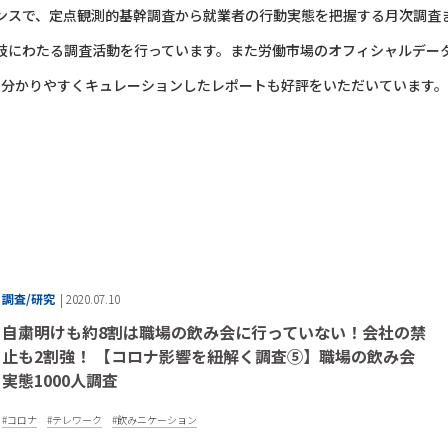
ンスで、定点観測的基幹調査から
就業者の行動実態を把握する月次調査
岐にわたる調査活動を行っています。
また労働市場のオフィシャルデー
分かりやすくキュレーションした
レポートも好評をいただいています。
調査/研究
| 2020.07.10
自粛明けも約8割は職場の飲み会に行っていない！会社の禁
止も2割強！ 【コロナ影響を紐解く調査⑤】職場の飲み会
実態1000人調査
コロナ
テレワーク
飲みニケーション