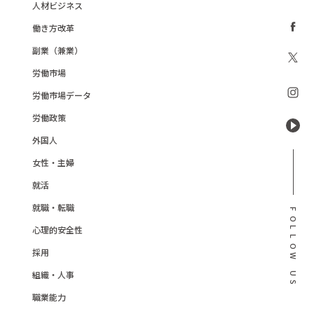
人材ビジネス
働き方改革
副業（兼業）
労働市場
労働市場データ
労働政策
外国人
女性・主婦
就活
就職・転職
F
O
心理的安全性
L
L
O
採用
W
組織・人事
U
S
職業能力