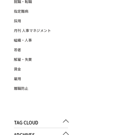
就職・転職
指定難病
採用
月刊 人事マネジメント
組織・人事
若者
解雇・失業
賃金
雇用
離職防止
TAG CLOUD
ARCHIVES