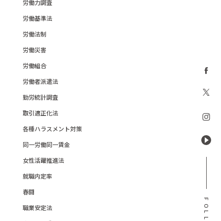
労働力調査
労働基準法
労働法制
労働災害
労働組合
労働者派遣法
勤労統計調査
取引適正化法
各種ハラスメント対策
同一労働同一賃金
女性活躍推進法
就職内定率
春闘
F
職業安定法
O
L
L