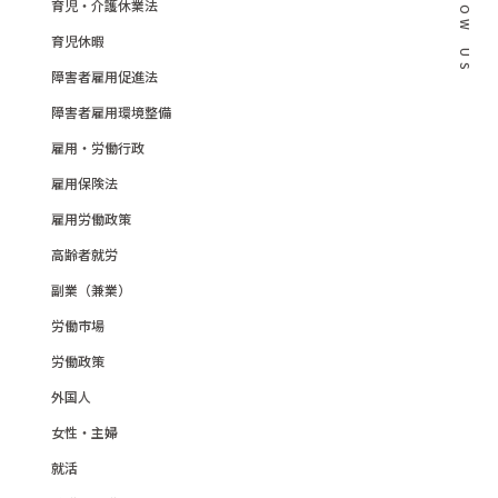
育児・介護休業法
O
W
育児休暇
U
S
障害者雇用促進法
障害者雇用環境整備
雇用・労働行政
雇用保険法
雇用労働政策
高齢者就労
副業（兼業）
労働市場
労働政策
外国人
女性・主婦
就活