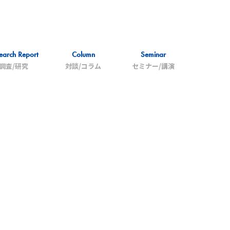
earch Report
Column
Seminar
調査/研究
対談/コラム
セミナー/講演