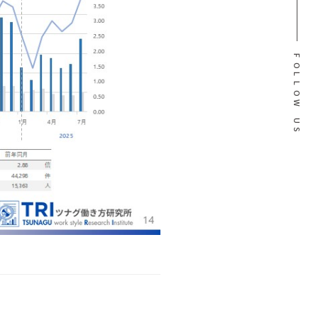
F
O
L
L
O
W
U
S