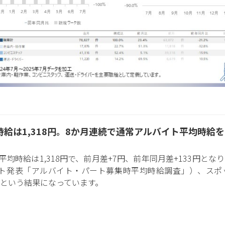
給は1,318円。8か月連続で通常アルバイト平均時給
ク平均時給は1,318円で、前月差+7円、前年同月差+133円と
ルート発表「アルバイト・パート募集時平均時給調査」）、ス
いという結果になっています。