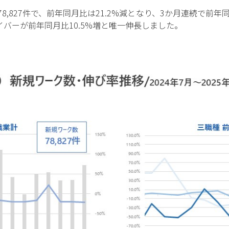
78,827件で、前年同月比は21.2%減となり、3か月連続で
バーが前年同月比10.5%増と唯一伸長しました。