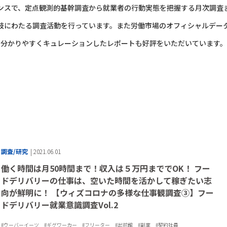
ンスで、定点観測的基幹調査から
就業者の行動実態を把握する月次調査
岐にわたる調査活動を行っています。
また労働市場のオフィシャルデー
分かりやすくキュレーションした
レポートも好評をいただいています。
調査/研究
| 2021.06.01
働く時間は月50時間まで！収入は５万円まででOK！ フー
ドデリバリーの仕事は、空いた時間を活かして稼ぎたい志
向が鮮明に！ 【ウィズコロナの多様な仕事観調査③】フー
ドデリバリー就業意識調査Vol.2
ウーバーイーツ
ギグワーカー
フリーター
出前館
副業
契約社員