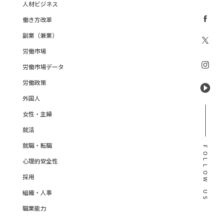
人材ビジネス
働き方改革
副業（兼業）
労働市場
労働市場データ
労働政策
外国人
女性・主婦
就活
就職・転職
F
O
心理的安全性
L
L
O
採用
W
組織・人事
U
S
職業能力