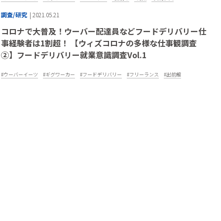
調査/研究
| 2021.05.21
コロナで大普及！ウーバー配達員などフードデリバリー仕
事経験者は1割超！ 【ウィズコロナの多様な仕事観調査
②】フードデリバリー就業意識調査Vol.1
ウーバーイーツ
ギグワーカー
フードデリバリー
フリーランス
出前館